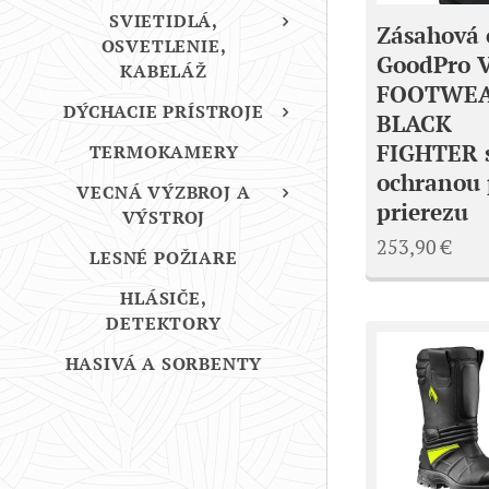
SVIETIDLÁ,
Zásahová 
OSVETLENIE,
GoodPro 
KABELÁŽ
FOOTWE
DÝCHACIE PRÍSTROJE
BLACK
FIGHTER 
TERMOKAMERY
ochranou 
VECNÁ VÝZBROJ A
prierezu
VÝSTROJ
253,90
€
LESNÉ POŽIARE
HLÁSIČE,
DETEKTORY
HASIVÁ A SORBENTY