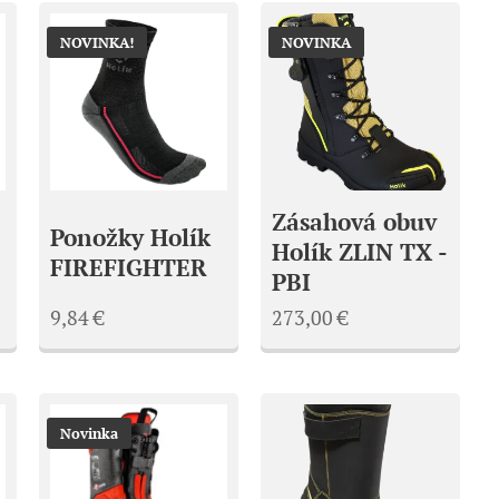
NOVINKA!
NOVINKA
Zásahová obuv
Ponožky Holík
Holík ZLIN TX -
FIREFIGHTER
PBI
9,84
€
273,00
€
Novinka