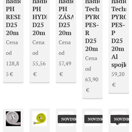
hadica
hadica
hadica
hadica
hadica
PH
PH
PH
Technolen
Techn
RESIST
HYDRANT
ZÁSAH
PYROTEX
PYRO
D25
D25
D25
PES-
PES-
20m
20m
20m
R
P
D25
D25
Cena
Cena
Cena
20m
20m
od
od
od
Al
Cena
128,8
55,56
57,49
spojky
od
5
€
€
€
59,20
63,90
€
€
NOVINKA
NOVINKA
NOVINK