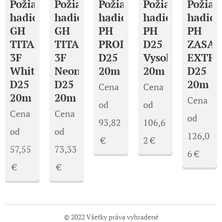
Požiarna
Požiarna
Požiarna
Požiarna
Požiar
hadica
hadica
hadica
hadica
hadica
GH
GH
PH
PH
PH
TITAN
TITAN
PROLINE
D25
ZASA
3F
3F
D25
Vysokotlaká
EXTR
White
Neon
20m
20m
D25
D25
D25
20m
Cena
Cena
20m
20m
Cena
od
od
Cena
Cena
od
93,82
106,6
od
od
126,0
€
2
€
57,55
73,33
6
€
€
€
© 2022 Všetky práva vyhradené