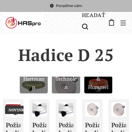
Poradíme vám:
HĽADAŤ
Hadice D 25
Pavliš a
Gollmer
Hartman
Technole
&
n
n
Hummel
NOVINKA
Požiarna
Požiarna
Požiarna
Požiarna
Požiar