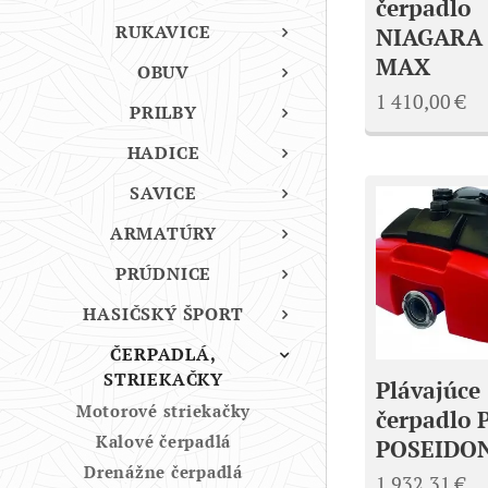
čerpadlo
RUKAVICE
NIAGARA
MAX
OBUV
1 410,00
€
PRILBY
HADICE
SAVICE
ARMATÚRY
PRÚDNICE
HASIČSKÝ ŠPORT
ČERPADLÁ,
STRIEKAČKY
Plávajúce
Motorové striekačky
čerpadlo 
Kalové čerpadlá
POSEIDON
Drenážne čerpadlá
1 932,31
€