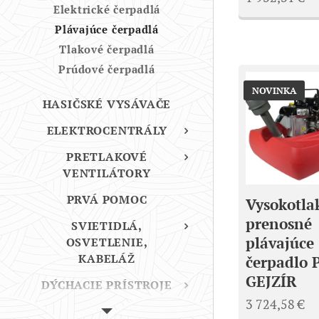
Elektrické čerpadlá
Plávajúce čerpadlá
Tlakové čerpadlá
Prúdové čerpadlá
NOVINKA
HASIČSKÉ VYSÁVAČE
ELEKTROCENTRÁLY
PRETLAKOVÉ
VENTILÁTORY
PRVÁ POMOC
Vysokotla
prenosné
SVIETIDLÁ,
plávajúce
OSVETLENIE,
KABELÁŽ
čerpadlo 
GEJZÍR
DÝCHACIE PRÍSTROJE
3 724,58
€
TERMOKAMERY