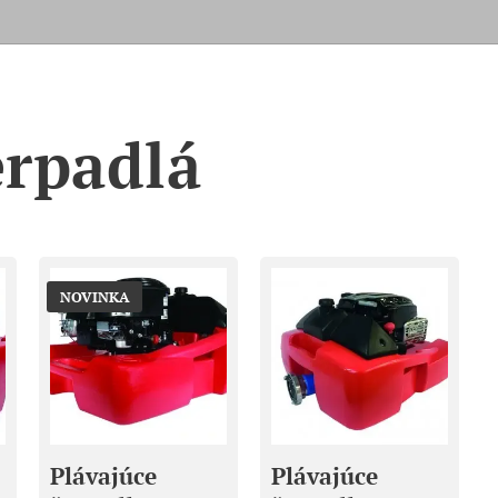
erpadlá
NOVINKA
Plávajúce
Plávajúce