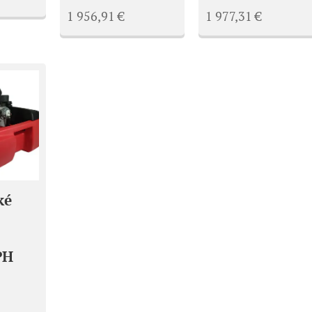
1 956,91
€
1 977,31
€
ké
PH