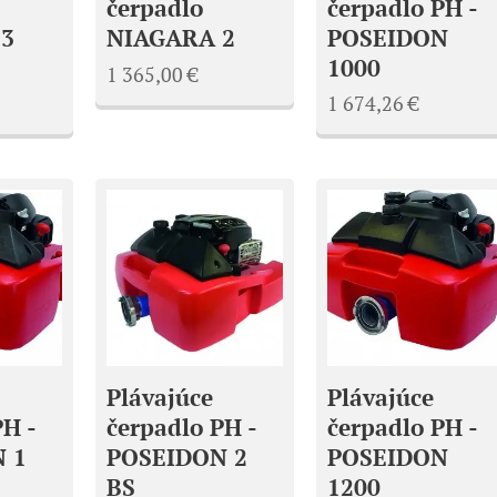
čerpadlo PH -
čerpadlo
 3
POSEIDON
NIAGARA 2
1000
1 365,00
€
1 674,26
€
Plávajúce
Plávajúce
čerpadlo PH -
čerpadlo PH -
PH -
POSEIDON 2
POSEIDON
 1
BS
1200