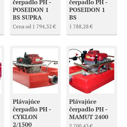
čerpadlo PH -
čerpadlo PH -
POSEIDON 1
POSEIDON 1
BS SUPRA
BS
Cena od
1 794,32
€
1 788,28
€
Plávajúce
Plávajúce
čerpadlo PH -
čerpadlo PH -
CYKLON
MAMUT 2400
2/1500
2 700,43
€