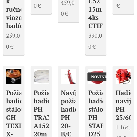
k
C52
459,0
0
€
€
ručnej
15m
0
€
viazačke
4ks
hadíc
CTIF
259,0
390,0
0
€
0
€
NOVINKA
Požiarna
Požiarna
Navíjač
Požiarna
Hadic
hadica
hadica
požiarnych
hadica
navija
stálotvará
PH
hadíc
stálotvará
PH
GH
TRANSPORT
PH
PH
25/60
TEXFLEX
A152
20-
STABIL
1 164,
X-
20m
B/C
D25