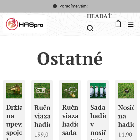
Poradíme vám:
HĽADAŤ
Ostatné
Držiak
Ručná
Sada
Ručná
Nosič
na
viazačka
hadíc
viazačka
na
upevnenie
hadíc
v
hadíc
hadice
spojok
sada
nosičoch
199,0
14,90