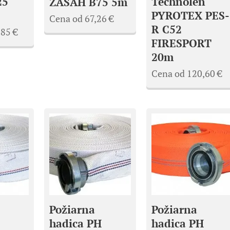
25
Technolen
ZÁSAH B75 5m
PYROTEX PES-
Cena od
67,26
€
R C52
,85
€
FIRESPORT
20m
Cena od
120,60
€
Požiarna
Požiarna
hadica PH
hadica PH