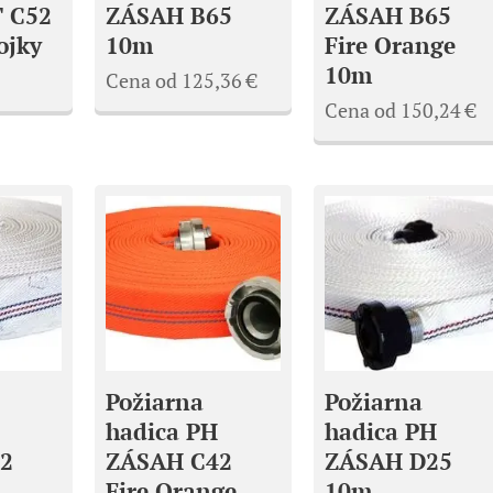
 C52
ZÁSAH B65
ZÁSAH B65
ojky
10m
Fire Orange
10m
Cena od
125,36
€
Cena od
150,24
€
Požiarna
Požiarna
hadica PH
hadica PH
2
ZÁSAH C42
ZÁSAH D25
Fire Orange
10m