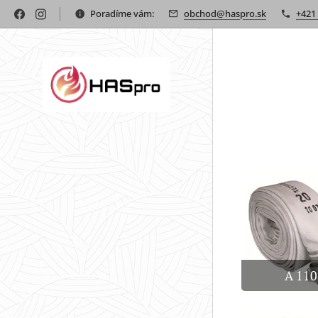
Poradíme vám:
obchod@haspro.sk
+421
A 110