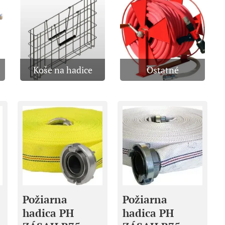
Koše na hadice
Ostatné
Požiarna
Požiarna
hadica PH
hadica PH