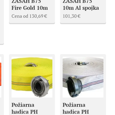
ZÁSAH B75
ZÁSAH B75
Fire Gold 10m
10m Al spojka
Cena od
130,69
€
101,30
€
Požiarna
Požiarna
hadica PH
hadica PH