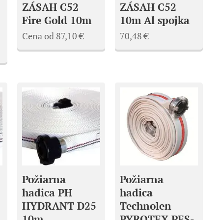
ZÁSAH C52
ZÁSAH C52
Fire Gold 10m
10m Al spojka
Cena od
87,10
€
70,48
€
Požiarna
Požiarna
hadica PH
hadica
HYDRANT D25
Technolen
10m
PYROTEX PES-