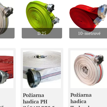
D 25
10-metrové
Požiarna
Požiarna
hadica
hadica PH