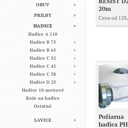
RESIST D
OBUV
20m
PRILBY
Cena od
128
HADICE
Hadice A 110
Hadice B 75
Hadice B 65
Hadice C 52
Hadice C 42
Hadice C 38
Hadice D 25
Hadice 10-metrové
Koše na hadice
Ostatné
Požiarna
SAVICE
hadica PH