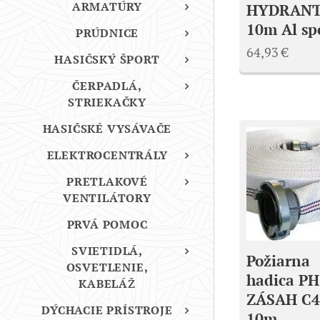
ARMATÚRY
HYDRANT
10m Al sp
PRÚDNICE
64,93
€
HASIČSKÝ ŠPORT
ČERPADLÁ,
STRIEKAČKY
HASIČSKÉ VYSÁVAČE
ELEKTROCENTRÁLY
PRETLAKOVÉ
VENTILÁTORY
PRVÁ POMOC
SVIETIDLÁ,
Požiarna
OSVETLENIE,
hadica PH
KABELÁŽ
ZÁSAH C4
DÝCHACIE PRÍSTROJE
10m