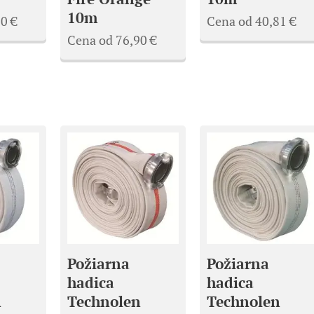
10m
90
€
Cena od
40,81
€
Cena od
76,90
€
Požiarna
Požiarna
hadica
hadica
n
Technolen
Technolen