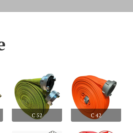
e
C 52
C 42