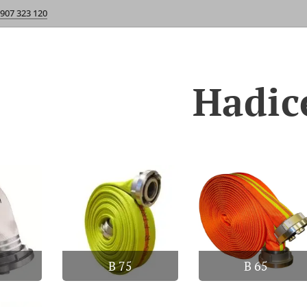
 907 323 120
Hadic
B 75
B 65