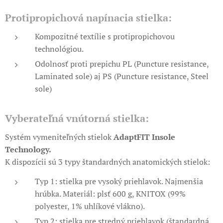
Protipropichová napínacia stielka:
Kompozitné textílie s protipropichovou
technológiou.
Odolnosť proti prepichu PL (Puncture resistance,
Laminated sole) aj PS (Puncture resistance, Steel
sole)
Vyberateľná vnútorná stielka:
Systém vymeniteľných stielok
AdaptFIT Insole
Technology.
K dispozícii sú 3 typy štandardných anatomických stielok:
Typ 1: stielka pre vysoký priehlavok. Najmenšia
hrúbka. Materiál: plsť 600 g, KNITOX (99%
polyester, 1% uhlíkové vlákno).
Typ 2: stielka pre stredný priehlavok (štandardná