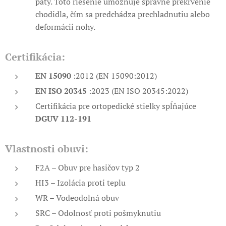
päty. Toto riešenie umožňuje správne prekrvenie
chodidla, čím sa predchádza prechladnutiu alebo
deformácii nohy.
Certifikácia:
EN 15090
:2012 (EN 15090:2012)
EN ISO 20345
:2023 (EN ISO 20345:2022)
Certifikácia pre ortopedické stielky spĺňajúce
DGUV 112-191
Vlastnosti obuvi:
F2A – Obuv pre hasičov typ 2
HI3 – Izolácia proti teplu
WR – Vodeodolná obuv
SRC – Odolnosť proti pošmyknutiu