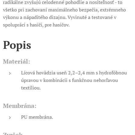
radikálne zvyšujú celodenné pohodlie a nositeľnosť - to
všetko pri zachovaní maximálneho bezpečia, extrémneho
výkonu a nápaditého dizajnu. Vyvinuté a testované v
spolupráci s hasiči, pre hasičov.
Popis
Materiál:
Lícová hovädzia useň 2,2–2,4 mm s hydrofóbnou
úpravou v kombinácii s funkčnou nehorľavou
textíliou.
Membrána:
PU membrána.
Zvršok