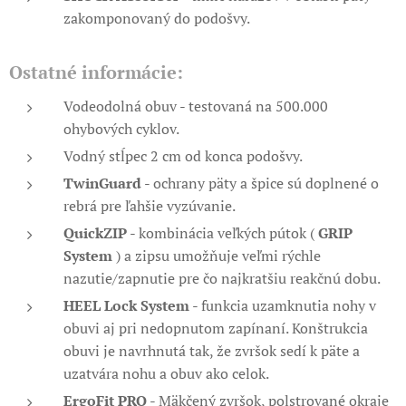
zakomponovaný do podošvy.
Ostatné informácie:
Vodeodolná obuv - testovaná na 500.000
ohybových cyklov.
Vodný stĺpec 2 cm od konca podošvy.
TwinGuard
- ochrany päty a špice sú doplnené o
rebrá pre ľahšie vyzúvanie.
QuickZIP
- kombinácia veľkých pútok (
GRIP
System
) a zipsu umožňuje veľmi rýchle
nazutie/zapnutie pre čo najkratšiu reakčnú dobu.
HEEL Lock System
- funkcia uzamknutia nohy v
obuvi aj pri nedopnutom zapínaní. Konštrukcia
obuvi je navrhnutá tak, že zvršok sedí k päte a
uzatvára nohu a obuv ako celok.
ErgoFit PRO
- Mäkčený zvršok, polstrované okraje