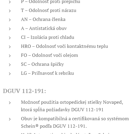
P – Odolnosť proti prepichu
T – Odolnosť proti nárazu
AN – Ochrana členka
A – Antistatická obuv
CI – Izolácia proti chladu
HRO – Odolnosť voči kontaktnému teplu
FO – Odolnosť voči olejom
SC – Ochrana špičky
LG – Priľnavosť k rebríku
DGUV 112-191:
Možnosť použitia ortopedickej stielky Novaped,
ktorá
spĺňa požiadavky DGUV 112-191
Obuv je kompatibilná a certifikovaná so systémom
Schein® podľa DGUV 112-191.