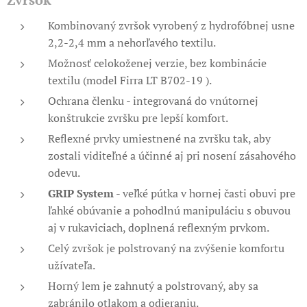
Kombinovaný zvršok vyrobený z hydrofóbnej usne
2,2-2,4 mm a nehorľavého textilu.
Možnosť celokoženej verzie, bez kombinácie
textilu (model
Firra LT B702-19
).
Ochrana členku - integrovaná do vnútornej
konštrukcie zvršku pre lepší komfort.
Reflexné prvky umiestnené na zvršku tak, aby
zostali viditeľné a účinné aj pri nosení zásahového
odevu.
GRIP System
- veľké pútka v hornej časti obuvi pre
ľahké obúvanie a pohodlnú manipuláciu s obuvou
aj v rukaviciach, doplnená reflexným prvkom.
Celý zvršok je polstrovaný na zvýšenie komfortu
užívateľa.
Horný lem je zahnutý a polstrovaný, aby sa
zabránilo otlakom a odieraniu.