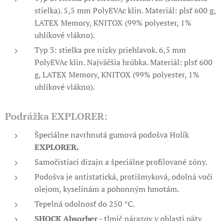
stielka). 5,5 mm PolyEVAc klin. Materiál: plsť 600 g,
LATEX Memory, KNITOX (99% polyester, 1%
uhlíkové vlákno).
Typ 3: stielka pre nízky priehlavok. 6,5 mm
PolyEVAc klin. Najväčšia hrúbka. Materiál: plsť 600
g, LATEX Memory, KNITOX (99% polyester, 1%
uhlíkové vlákno).
Podrážka EXPLORER:
Špeciálne navrhnutá gumová podošva Holík
EXPLORER.
Samočistiaci dizajn a
špeciálne profilované zóny.
Podošva je antistatická, protišmyková, odolná voči
olejom, kyselinám a pohonným hmotám.
Tepelná odolnosť do 250 °C.
SHOCK Absorber
- tlmič nárazov v oblasti päty