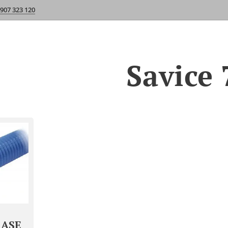
 907 323 120
Savice 
 ASE