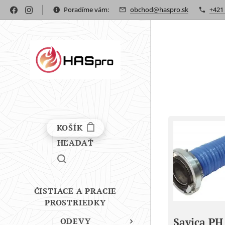
Poradíme vám:
obchod@haspro.sk
+421
KOŠÍK
HĽADAŤ
ČISTIACE A PRACIE
PROSTRIEDKY
Savica PH
ODEVY