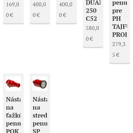
DUAL
penu
169,0
400,0
400,0
250
pre
0
€
0
€
0
€
C52
PH
TAJFU
580,0
PROFI
0
€
279,3
5
€
Nástavec
Nástavec
na
na
ťažkú
strednú
penu
penu
POK
SP