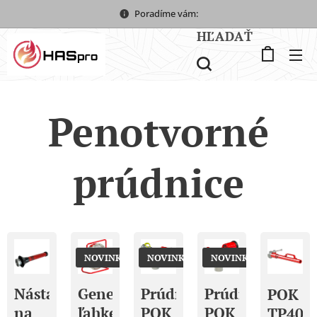
Poradíme vám:
HĽADAŤ
Penotvorné
prúdnice
NOVINKA
NOVINKA
NOVINKA
Nástavec
Generátor
Prúdnica
Prúdnica
POK
na
ľahkej
POK
POK
TP400