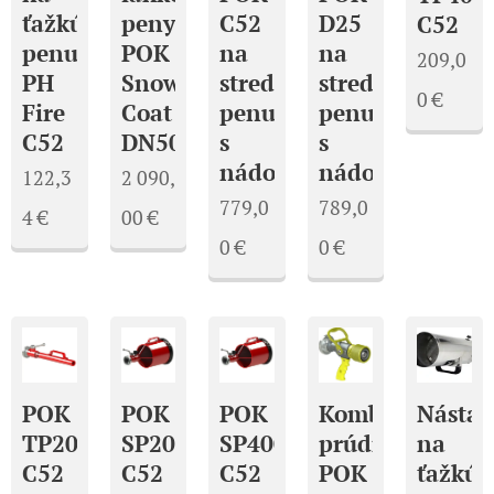
ťažkú
peny
C52
D25
C52
penu
POK
na
na
209,0
PH
Snow
strednú
strednú
0
€
Fire
Coat
penu
penu
C52
DN500
s
s
nádobou
nádobou
122,3
2 090,
779,0
789,0
4
€
00
€
0
€
0
€
Kombinovaná
Nástav
POK
POK
POK
prúdnica
na
TP200
SP200
SP400
POK
ťažkú
C52
C52
C52