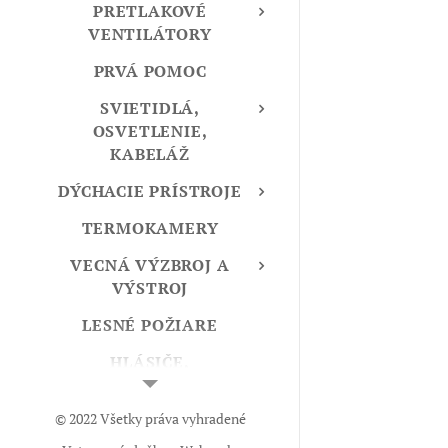
PRETLAKOVÉ
VENTILÁTORY
PRVÁ POMOC
SVIETIDLÁ,
OSVETLENIE,
KABELÁŽ
DÝCHACIE PRÍSTROJE
TERMOKAMERY
VECNÁ VÝZBROJ A
VÝSTROJ
LESNÉ POŽIARE
HLÁSIČE,
DETEKTORY
© 2022 Všetky práva vyhradené
HASIVÁ A SORBENTY