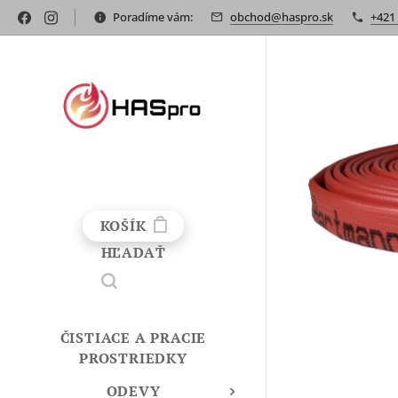
Poradíme vám:
obchod@haspro.sk
+421
KOŠÍK
HĽADAŤ
ČISTIACE A PRACIE
PROSTRIEDKY
ODEVY