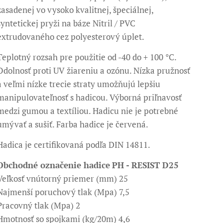
zasadenej vo vysoko kvalitnej, špeciálnej,
syntetickej pryži na báze Nitril / PVC
extrudovaného cez polyesterový úplet.
Teplotný rozsah pre použitie od -40 do + 100 °C.
Odolnosť proti UV žiareniu a ozónu. Nízka pružnosť
a veľmi nízke trecie straty umožňujú lepšiu
manipulovateľnosť s hadicou. Výborná priľnavosť
medzi gumou a textíliou. Hadicu nie je potrebné
umývať a sušiť. Farba hadice je červená.
Hadica je certifikovaná podľa DIN 14811.
Obchodné označenie hadice
PH - RESIST D25
Veľkosť vnútorný priemer (mm) 25
Najmenší poruchový tlak (Mpa) 7,5
Pracovný tlak (Mpa) 2
Hmotnosť so spojkami (kg/20m) 4,6