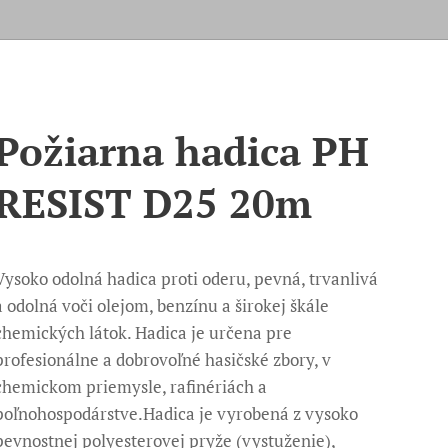
Požiarna hadica PH
RESIST D25 20m
Vysoko odolná hadica proti oderu, pevná, trvanlivá
a odolná voči olejom, benzínu a širokej škále
chemických látok. Hadica je určena pre
profesionálne a dobrovoľné hasičské zbory, v
chemickom priemysle, rafinériách a
poľnohospodárstve.Hadica je vyrobená z vysoko
pevnostnej polyesterovej pryže (vystuženie),