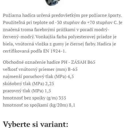
Požiarna hadica určená predovšetkým pre požiarne športy.
Použiteľná pri teplote od -30 stupňov do +70 stupňov C. Je
značená troma farebnými prúžkami v poradí modrý-
červený-modrý. Vonkajšia farba polyesterovej priadze je
biela, vnútorná vložka z gumy je čiernej farby. Hadica je
certifikovaná podľa EN 1924-1.
Obchodné označenie hadice PH - ZÁSAH B65
veľkosť vnútorný priemer (mm) B-65
najmenší poruchový tlak (MPa) 4,5
skúšobný tlak (MPa) 2,25
pracovný tlak (MPa) 1,5
hmotnosť bez spojky (g/m) 355
hmotnosť so spojkami (kg/20m) 8,1
Vyberte si variant: