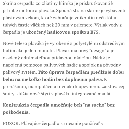
Skriňa čerpadla zo zliatiny hliníka je priskrutkovaná k
prírube motora a plaváka. Spodná strana skrine je vybavená
plastovým vekom, ktoré zabraňuje vniknutiu nečistôt a
tuhých častíc väčších než 20 mm v priemere. Výtlak vody z
čerpadla je ukončený
hadicovou spojkou B75.
Nové teleso plaváka je vyrobené z polyetylénu odstredivým
liatím ako jeden monolit. Plavák má nový "design" a je
osadený odnímateľnou prídavnou nádržou. Nádrž je
napojená pomocou palivových hadíc a spojok na pôvodný
palivový systém.
Táto úprava čerpadlám predlžuje dobu
behu na niekoľko hodín bez doplnenia paliva
. K
prenášaniu, manipulácii a rovnako k upevneniu zaisťovacej
šnúry, slúžia nové štyri v plaváku integrované madlá.
Konštrukcia čerpadla umožňuje beh "na sucho" bez
poškodenia.
POZOR: Plávajúce čerpadlo sa nesmie používať v