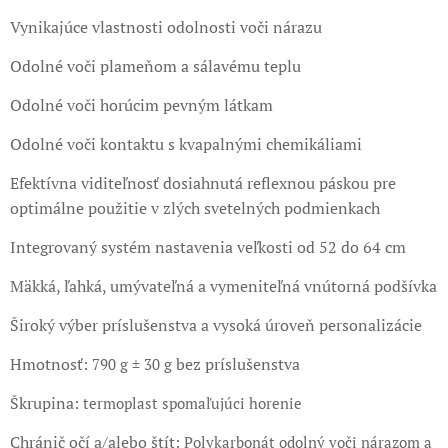
Vynikajúce vlastnosti odolnosti voči nárazu
Odolné voči plameňom a sálavému teplu
Odolné voči horúcim pevným látkam
Odolné voči kontaktu s kvapalnými chemikáliami
Efektívna viditeľnosť dosiahnutá reflexnou páskou pre
optimálne použitie v zlých svetelných podmienkach
Integrovaný systém nastavenia veľkosti od 52 do 64 cm
Mäkká, ľahká, umývateľná a vymeniteľná vnútorná podšívka
Široký výber príslušenstva a vysoká úroveň personalizácie
Hmotnosť:
bez príslušenstva
790 g ± 30 g
Škrupina:
termoplast spomaľujúci horenie
Chránič očí a/alebo štít:
Polykarbonát odolný voči nárazom a