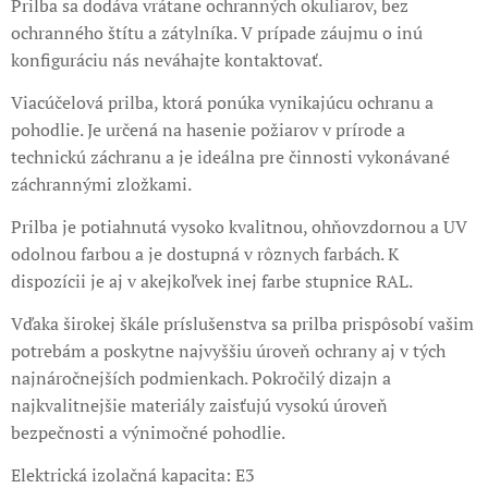
Prilba sa dodáva vrátane ochranných okuliarov, bez
ochranného štítu a zátylníka. V prípade záujmu o inú
konfiguráciu nás neváhajte kontaktovať.
Viacúčelová prilba, ktorá ponúka vynikajúcu ochranu a
pohodlie. Je určená na hasenie požiarov v prírode a
technickú záchranu a je ideálna pre činnosti vykonávané
záchrannými zložkami.
Prilba je potiahnutá vysoko kvalitnou, ohňovzdornou a UV
odolnou farbou a je dostupná v rôznych farbách. K
dispozícii je aj v akejkoľvek inej farbe stupnice RAL.
Vďaka širokej škále príslušenstva sa prilba prispôsobí vašim
potrebám a poskytne najvyššiu úroveň ochrany aj v tých
najnáročnejších podmienkach. Pokročilý dizajn a
najkvalitnejšie materiály zaisťujú vysokú úroveň
bezpečnosti a výnimočné pohodlie.
Elektrická izolačná kapacita: E3