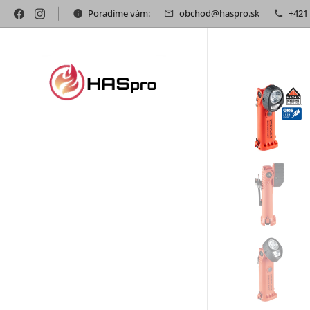
Poradíme vám:
obchod@haspro.sk
+421