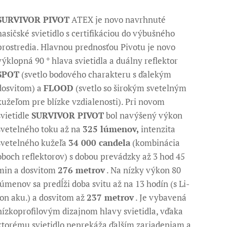
SURVIVOR PIVOT
ATEX je novo navrhnuté
hasičské svietidlo s certifikáciou do výbušného
prostredia. Hlavnou prednosťou Pivotu je novo
výklopná 90 ° hlava svietidla a duálny reflektor
SPOT
(svetlo bodového charakteru s ďalekým
dosvitom) a
FLOOD
(svetlo so širokým svetelným
kužeľom pre blízke vzdialenosti). Pri novom
svietidle
SURVIVOR PIVOT
bol navýšený výkon
svetelného toku až na
325 lúmenov,
intenzita
svetelného kužeľa
34 000 candela
(kombinácia
oboch reflektorov) s dobou prevádzky až 3 hod 45
min a dosvitom
276 metrov
. Na nízky výkon 80
lúmenov sa predĺži doba svitu až na 13 hodín (s Li-
ion aku.) a dosvitom až
237 metrov
. Je vybavená
nízkoprofilovým dizajnom hlavy svietidla, vďaka
ktorému svietidlo neprekáža ďalším zariadeniam a