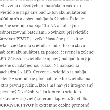
vybaveniu dôležitých pri hasičskom zákroku.
Svietidlo je napájané buď Li-Ion akumulátorom
2600 mAh
a dobou nabíjania 5 hodín. Ďalej je
možné svietidlo napájať 3 x AA alkalickými
jednorazovými batériami. Novinkou pri svietidle
Survivor PIVOT
je veľké čiastočne priesvitné
ovládacie tlačidlo svietidla s indikátorom stavu
nabitosti akumulátora za pomoci červenej a zelenej
LED. Súčasťou svietidla je aj nový nabíjač, ktorý je
možné ovládať jednou rukou. Na nabíjači sa
nachádza 2 x LED. Červené = svietidlo sa nabíja,
zelené = svietidlo je plne nabité. Klip svietidla má
extra pevnú pružinu, ktorá má navyše integrovaný
spevnený D krúžok, vďaka ktorému svietidlo
sústavne visí (svieti) smerom dopredu. Svietidlo
SURVIVOR PIVOT
je extrémne odolné prenosné