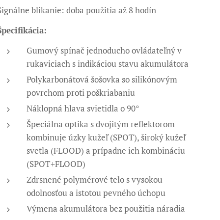
Signálne blikanie: doba použitia až 8 hodín
Špecifikácia:
Gumový spínač jednoducho ovládateľný v
rukaviciach s indikáciou stavu akumulátora
Polykarbonátová šošovka so silikónovým
povrchom proti poškriabaniu
Náklopná hlava svietidla o 90°
Špeciálna optika s dvojitým reflektorom
kombinuje úzky kužeľ (SPOT), široký kužeľ
svetla (FLOOD) a prípadne ich kombináciu
(SPOT+FLOOD)
Zdrsnené polymérové ​​telo s vysokou
odolnosťou a istotou pevného úchopu
Výmena akumulátora bez použitia náradia