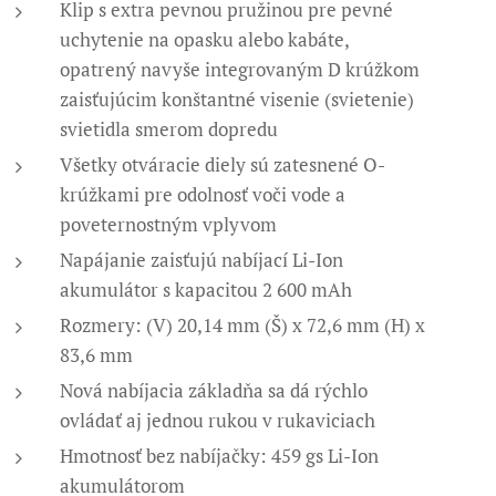
Klip s extra pevnou pružinou pre pevné
uchytenie na opasku alebo kabáte,
opatrený navyše integrovaným D krúžkom
zaisťujúcim konštantné visenie (svietenie)
svietidla smerom dopredu
Všetky otváracie diely sú zatesnené O-
krúžkami pre odolnosť voči vode a
poveternostným vplyvom
Napájanie zaisťujú nabíjací Li-Ion
akumulátor s kapacitou 2 600 mAh
Rozmery: (V) 20,14 mm (Š) x 72,6 mm (H) x
83,6 mm
Nová nabíjacia základňa sa dá rýchlo
ovládať aj jednou rukou v rukaviciach
Hmotnosť bez nabíjačky: 459 gs Li-Ion
akumulátorom