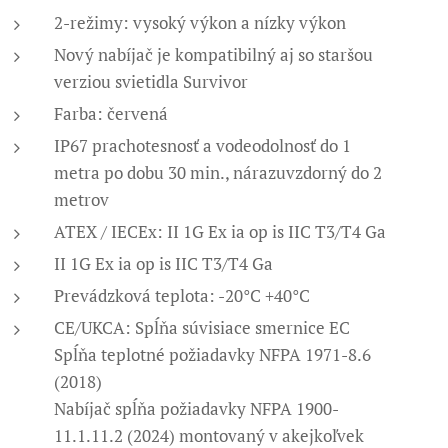
2-režimy: vysoký výkon a nízky výkon
Nový nabíjač je kompatibilný aj so staršou
verziou svietidla Survivor
Farba: červená
IP67 prachotesnosť a vodeodolnosť do 1
metra po dobu 30 min., nárazuvzdorný do 2
metrov
ATEX / IECEx: II 1G Ex ia op is IIC T3/T4 Ga
II 1G Ex ia op is IIC T3/T4 Ga
Prevádzková teplota: -20°C +40°C
CE/UKCA: Spĺňa súvisiace smernice EC
Spĺňa teplotné požiadavky NFPA 1971-8.6
(2018)
Nabíjač spĺňa požiadavky NFPA 1900-
11.1.11.2 (2024) montovaný v akejkoľvek