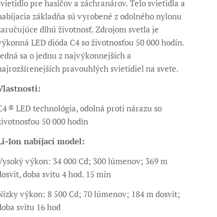
svietidlo pre hasičov a záchranárov. Telo svietidla a
nabíjacia základňa sú vyrobené z odolného nylonu
zaručujúce dlhú životnosť. Zdrojom svetla je
výkonná LED dióda C4 so životnosťou 50 000 hodín.
Jedná sa o jednu z najvýkonnejších a
najrozšírenejších pravouhlých svietidiel na svete.
Vlastnosti:
C4 ® LED technológia, odolná proti nárazu so
životnosťou 50 000 hodín
Li-Ion nabíjací model:
Vysoký výkon: 34 000 Cd; 300 lúmenov; 369 m
dosvit, doba svitu 4 hod. 15 min
Nízky výkon: 8 500 Cd; 70 lúmenov; 184 m dosvit;
doba svitu 16 hod