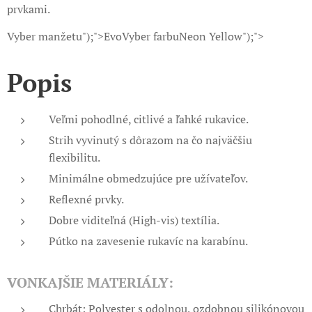
prvkami.
Vyber manžetu");">EvoVyber farbuNeon Yellow");">
Popis
Veľmi pohodlné, citlivé a ľahké rukavice.
Strih vyvinutý s dôrazom na čo najväčšiu
flexibilitu.
Minimálne obmedzujúce pre užívateľov.
Reflexné prvky.
Dobre viditeľná (High-vis) textília.
Pútko na zavesenie rukavíc na karabínu.
VONKAJŠIE MATERIÁLY:
Chrbát: Polyester s odolnou, ozdobnou silikónovou