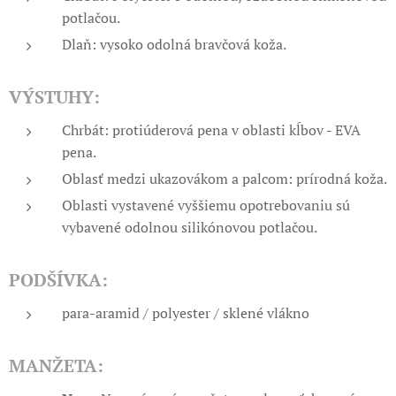
potlačou.
Dlaň: vysoko odolná bravčová koža.
VÝSTUHY:
Chrbát: protiúderová pena v oblasti kĺbov - EVA
pena.
Oblasť medzi ukazovákom a palcom: prírodná koža.
Oblasti vystavené vyššiemu opotrebovaniu sú
vybavené odolnou silikónovou potlačou.
PODŠÍVKA:
para-aramid / polyester / sklené vlákno
MANŽETA: