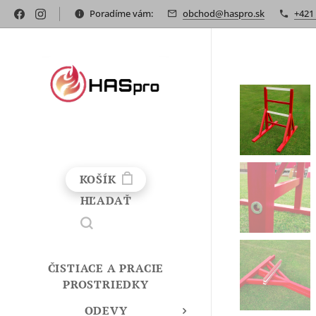
Poradíme vám:
obchod@haspro.sk
+421
KOŠÍK
HĽADAŤ
ČISTIACE A PRACIE
PROSTRIEDKY
ODEVY