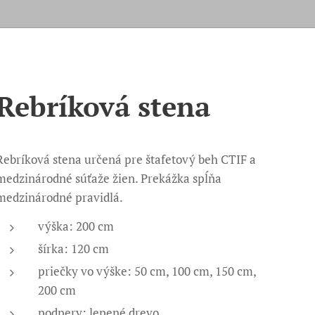
Rebríková stena
Rebríková stena určená pre štafetový beh CTIF a
medzinárodné súťaže žien. Prekážka spĺňa
medzinárodné pravidlá.
výška: 200 cm
šírka: 120 cm
priečky vo výške: 50 cm, 100 cm, 150 cm,
200 cm
podpery: lepené drevo