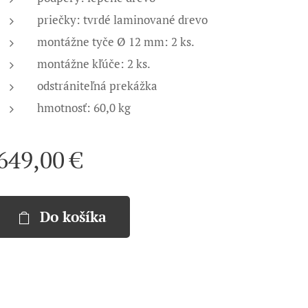
priečky: tvrdé laminované drevo
montážne tyče
Ø
12 mm: 2 ks.
montážne kľúče: 2 ks.
odstrániteľná prekážka
hmotnosť: 60,0 kg
649,00
€
Do košíka