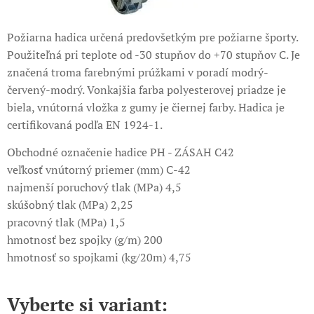
Požiarna hadica určená predovšetkým pre požiarne športy.
Použiteľná pri teplote od -30 stupňov do +70 stupňov C. Je
značená troma farebnými prúžkami v poradí modrý-
červený-modrý. Vonkajšia farba polyesterovej priadze je
biela, vnútorná vložka z gumy je čiernej farby. Hadica je
certifikovaná podľa EN 1924-1.
Obchodné označenie hadice PH - ZÁSAH C42
veľkosť vnútorný priemer (mm) C-42
najmenší poruchový tlak (MPa) 4,5
skúšobný tlak (MPa) 2,25
pracovný tlak (MPa) 1,5
hmotnosť bez spojky (g/m) 200
hmotnosť so spojkami (kg/20m) 4,75
Vyberte si variant: