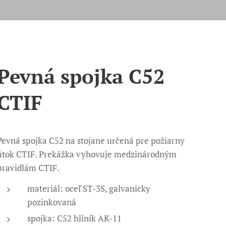
Pevná spojka C52
CTIF
Pevná spojka C52 na stojane určená pre požiarny
útok CTIF. Prekážka vyhovuje medzinárodným
pravidlám CTIF.
materiál: oceľ ST-3S, galvanicky
pozinkovaná
spojka: C52 hliník AK-11