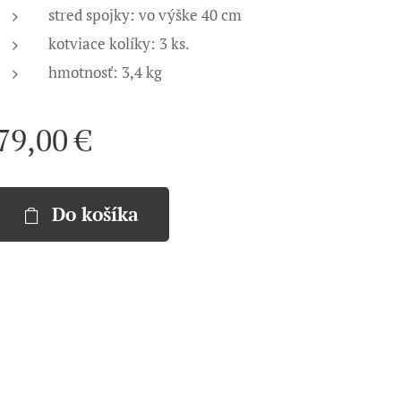
stred spojky: vo výške 40 cm
kotviace kolíky: 3 ks.
hmotnosť: 3,4 kg
79,00
€
Do košíka