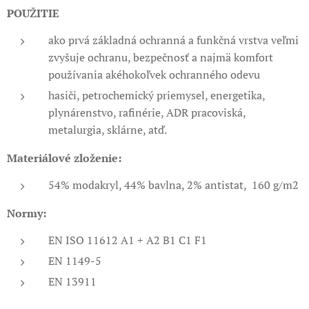
POUŽITIE
ako prvá základná ochranná a funkčná vrstva veľmi
zvyšuje ochranu, bezpečnosť a najmä komfort
používania akéhokoľvek ochranného odevu
hasiči, petrochemický priemysel, energetika,
plynárenstvo, rafinérie, ADR pracoviská,
metalurgia, sklárne, atď.
Materiálové zloženie:
54% modakryl, 44% bavlna, 2% antistat, 160 g/m2
Normy:
EN ISO 11612 A1 + A2 B1 C1 F1
EN 1149-5
EN 13911