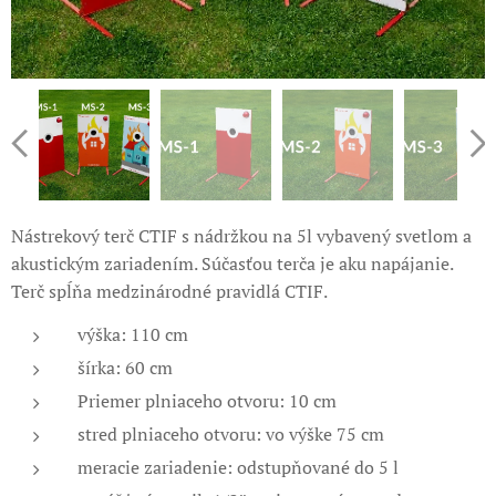
Nástrekový terč CTIF s nádržkou na 5l vybavený svetlom a
akustickým zariadením. Súčasťou terča je aku napájanie.
Terč spĺňa medzinárodné pravidlá CTIF.
výška: 110 cm
šírka: 60 cm
Priemer plniaceho otvoru: 10 cm
stred plniaceho otvoru: vo výške 75 cm
meracie zariadenie: odstupňované do 5 l