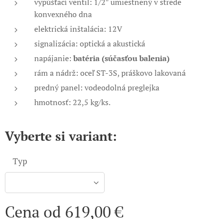
vypúšťací ventil: 1/2ʺ umiestnený v strede
konvexného dna
elektrická inštalácia: 12V
signalizácia: optická a akustická
napájanie:
batéria (súčasťou balenia)
rám a nádrž: oceľ ST-3S, práškovo lakovaná
predný panel: vodeodolná preglejka
hmotnosť: 22,5 kg/ks.
Vyberte si variant:
Typ
Cena od
619,00
€