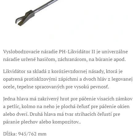
Vyslobodzovacie náradie PH-Likvidátor II je univerzálne
náradie určené hasičom, záchranárom, na búranie apod.
Likvidátor sa skladá z korózievzdornej násady, ktorá je
opatrená protisklzovými zápichmi a dvoch hláv z legovanej
ocele, tepelne spracovaných pre vysokú pevnosť.
Jedna hlava má zakrivený hrot pre páčenie visacich zámkov
a petlíc, kolmo na neho je plochá čeľusť pre páčenie okien
alebo dverí. Druhá hlava má tvar strihacích čeľustí pre
páranie plechov alebo kompozitov..
Dĺžka: 945/762 mm