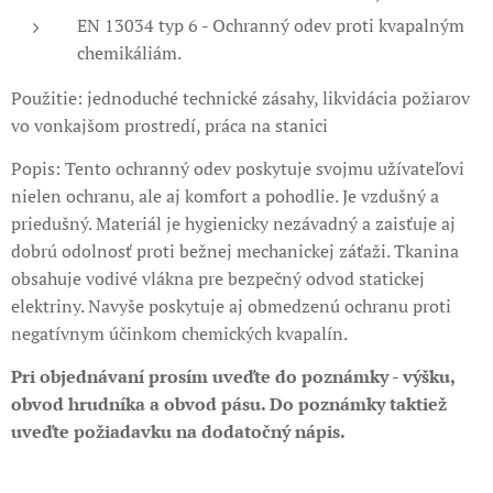
EN 13034 typ 6 - Ochranný odev proti kvapalným
chemikáliám.
Použitie: jednoduché technické zásahy, likvidácia požiarov
vo vonkajšom prostredí, práca na stanici
Popis: Tento ochranný odev poskytuje svojmu užívateľovi
nielen ochranu, ale aj komfort a pohodlie. Je vzdušný a
priedušný. Materiál je hygienicky nezávadný a zaisťuje aj
dobrú odolnosť proti bežnej mechanickej záťaži. Tkanina
obsahuje vodivé vlákna pre bezpečný odvod statickej
elektriny. Navyše poskytuje aj obmedzenú ochranu proti
negatívnym účinkom chemických kvapalín.
Pri objednávaní prosím uveďte do poznámky - výšku,
obvod hrudníka a obvod pásu. Do poznámky taktiež
uveďte požiadavku na dodatočný nápis.