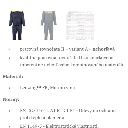
pracovná rovnošata II – variant A –
nehorľavá
kvalitná pracovná rovnošata II zo značkového
inherentne nehorľavého kombinovaného materiálu
Materiál:
Lenzing™ FR, Merino vlna
Normy:
EN ISO 11612 A1 B1 C1 F1 - Odevy na ochranu
proti teplu a plameňu,
EN 1149-5 - Elektrostatické vlastnosti,