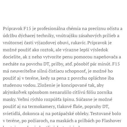
Prípravok F15 je profesionálna chémia na precíznu očistu a
údržbu dýchacej techniky, vnútrajšku zásahových prilieb a
vnútornej časti výjazdovej obuvi, rukavíc. Prípravok je
možné použiť ako roztok, ale výrazne lepší výsledok
docielite, ak z neho vytvoríte penu pomocou napeňovača a
necháte na povrchu DT, prilby, atď. pôsobiť pár minút. F15
má neuveriteľne silnú čistiacu schopnosť, je možné ho
použiť aj v teréne, kedy sa pena z povrchu opláchne iba
studenou vodou. Zloženie je koncipované tak, aby
akýmkoľvek spôsobom nenarušilo citlivú fóliu zorníka
masky. Veľmi rýchlo rozpúšťa špinu. Súčasne je možné
použiť aj na termokamery, tlakové fľaše, popruhy DT,
svietidlá, dokonca aj na potápačské obleky. Testované bolo
v teréne, po požiaroch, na maskách a prilbách po Flashover