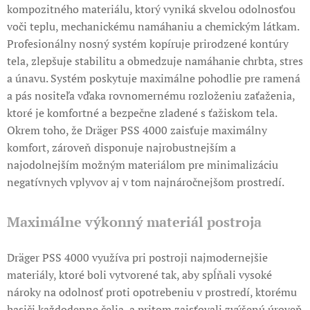
kompozitného materiálu, ktorý vyniká skvelou odolnosťou
voči teplu, mechanickému namáhaniu a chemickým látkam.
Profesionálny nosný systém kopíruje prirodzené kontúry
tela, zlepšuje stabilitu a obmedzuje namáhanie chrbta, stres
a únavu. Systém poskytuje maximálne pohodlie pre ramená
a pás nositeľa vďaka rovnomernému rozloženiu zaťaženia,
ktoré je komfortné a bezpečne zladené s ťažiskom tela.
Okrem toho, že Dräger PSS 4000 zaisťuje maximálny
komfort, zároveň disponuje najrobustnejším a
najodolnejším možným materiálom pre minimalizáciu
negatívnych vplyvov aj v tom najnáročnejšom prostredí.
Maximálne výkonný materiál postroja
Dräger PSS 4000 využíva pri postroji najmodernejšie
materiály, ktoré boli vytvorené tak, aby spĺňali vysoké
nároky na odolnosť proti opotrebeniu v prostredí, ktorému
hasiči každodenne čelia, a pritom zaisťovali zvýšenú úroveň