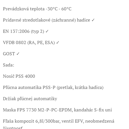
Prevádzková teplota -30°C - 60°C
Prídavné stredotlakové (záchranné) hadice ✓
EN 137:2006 (typ 2) ✓
VFDB 0802 (RA, PE, ESA) ✓
GOST ✓
Sada:
Nosič PSS 4000
Pľúcna automatika PSS-P (pretlak, krátka hadica)
Držiak pľúcnej automatiky
Maska FPS 7730 M2-P-PC-EPDM, kandahár S-fix uni
Fľaša kompozit 6,8l/300bar, ventil EFV, neobmedzená
životnosť