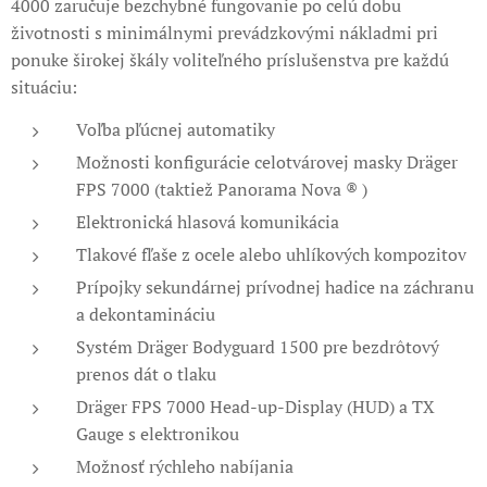
4000 zaručuje bezchybné fungovanie po celú dobu
životnosti s minimálnymi prevádzkovými nákladmi pri
ponuke širokej škály voliteľného príslušenstva pre každú
situáciu:
Voľba pľúcnej automatiky
Možnosti konfigurácie celotvárovej masky Dräger
FPS 7000 (taktiež Panorama Nova ® )
Elektronická hlasová komunikácia
Tlakové fľaše z ocele alebo uhlíkových kompozitov
Prípojky sekundárnej prívodnej hadice na záchranu
a dekontamináciu
Systém Dräger Bodyguard 1500 pre bezdrôtový
prenos dát o tlaku
Dräger FPS 7000 Head-up-Display (HUD) a TX
Gauge s elektronikou
Možnosť rýchleho nabíjania