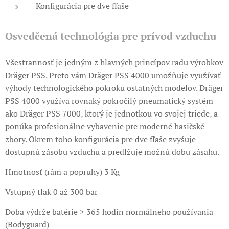
Konfigurácia pre dve fľaše
Osvedčená technológia pre prívod vzduchu
​Všestrannosť je jedným z hlavných princípov radu výrobkov
Dräger PSS. Preto vám Dräger PSS 4000 umožňuje využívať
výhody technologického pokroku ostatných modelov. Dräger
PSS 4000 využíva rovnaký pokročilý pneumatický systém
ako Dräger PSS 7000, ktorý je jednotkou vo svojej triede, a
ponúka profesionálne vybavenie pre moderné hasičské
zbory. Okrem toho konfigurácia pre dve fľaše zvyšuje
dostupnú zásobu vzduchu a predlžuje možnú dobu zásahu.
Hmotnosť (rám a popruhy) 3 Kg
Vstupný tlak 0 až 300 bar
Doba výdrže batérie > 365 hodín normálneho používania
(Bodyguard)