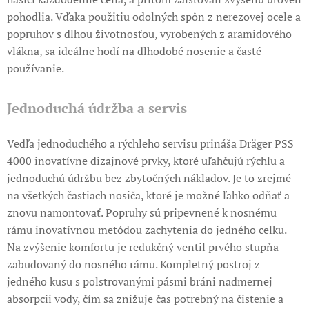
pohodlia. Vďaka použitiu odolných spôn z nerezovej ocele a
popruhov s dlhou životnosťou, vyrobených z aramidového
vlákna, sa ideálne hodí na dlhodobé nosenie a časté
používanie.
Jednoduchá údržba a servis
Vedľa jednoduchého a rýchleho servisu prináša Dräger PSS
4000 inovatívne dizajnové prvky, ktoré uľahčujú rýchlu a
jednoduchú údržbu bez zbytočných nákladov. Je to zrejmé
na všetkých častiach nosiča, ktoré je možné ľahko odňať a
znovu namontovať. Popruhy sú pripevnené k nosnému
rámu inovatívnou metódou zachytenia do jedného celku.
Na zvýšenie komfortu je redukčný ventil prvého stupňa
zabudovaný do nosného rámu. Kompletný postroj z
jedného kusu s polstrovanými pásmi bráni nadmernej
absorpcii vody, čím sa znižuje čas potrebný na čistenie a