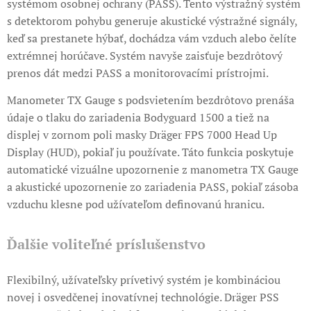
systémom osobnej ochrany (PASS). Tento výstražný systém
s detektorom pohybu generuje akustické výstražné signály,
keď sa prestanete hýbať, dochádza vám vzduch alebo čelíte
extrémnej horúčave. Systém navyše zaisťuje bezdrôtový
prenos dát medzi PASS a monitorovacími prístrojmi.
Manometer TX Gauge s podsvietením bezdrôtovo prenáša
údaje o tlaku do zariadenia Bodyguard 1500 a tiež na
displej v zornom poli masky Dräger FPS 7000 Head Up
Display (HUD), pokiaľ ju používate. Táto funkcia poskytuje
automatické vizuálne upozornenie z manometra TX Gauge
a akustické upozornenie zo zariadenia PASS, pokiaľ zásoba
vzduchu klesne pod užívateľom definovanú hranicu.
Ďalšie voliteľné príslušenstvo
Flexibilný, užívateľsky prívetivý systém je kombináciou
novej i osvedčenej inovatívnej technológie. Dräger PSS