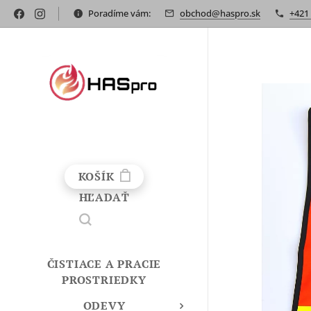
Poradíme vám:
obchod@haspro.sk
+421
KOŠÍK
HĽADAŤ
ČISTIACE A PRACIE
PROSTRIEDKY
ODEVY