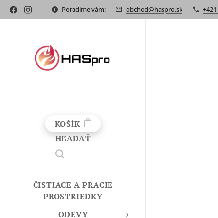
Poradíme vám:
obchod@haspro.sk
+421
KOŠÍK
HĽADAŤ
ČISTIACE A PRACIE
PROSTRIEDKY
ODEVY