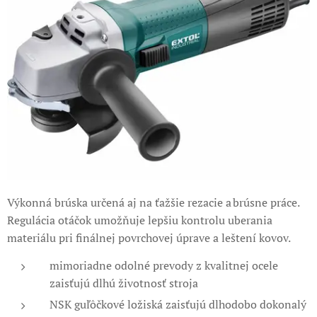
Výkonná brúska určená aj na ťažšie rezacie a brúsne práce.
Regulácia otáčok umožňuje lepšiu kontrolu uberania
materiálu pri finálnej povrchovej úprave a leštení kovov.
mimoriadne odolné prevody z kvalitnej ocele
zaisťujú dlhú životnosť stroja
NSK guľôčkové ložiská zaisťujú dlhodobo dokonalý