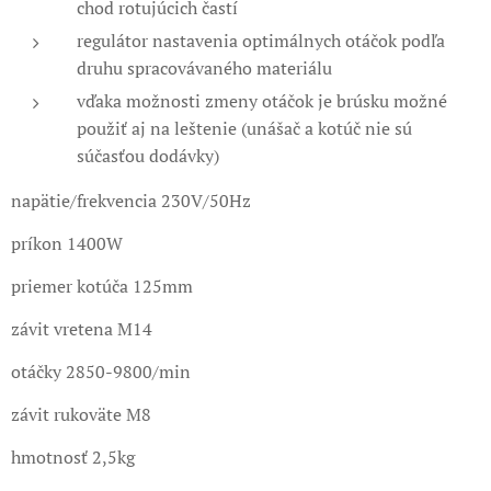
chod rotujúcich častí
regulátor nastavenia optimálnych otáčok podľa
druhu spracovávaného materiálu
vďaka možnosti zmeny otáčok je brúsku možné
použiť aj na leštenie (unášač a kotúč nie sú
súčasťou dodávky)
napätie/frekvencia 230V/50Hz
príkon 1400W
priemer kotúča 125mm
závit vretena M14
otáčky 2850-9800/min
závit rukoväte M8
hmotnosť 2,5kg