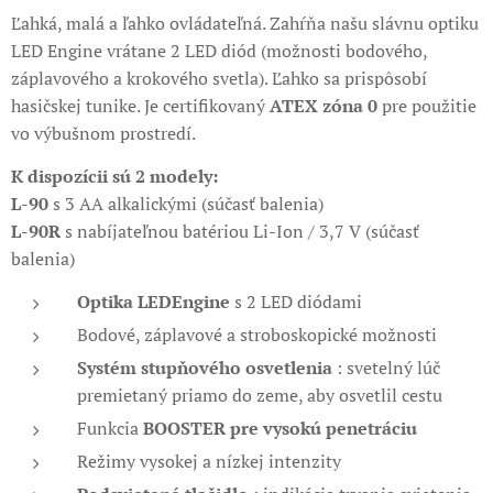
Ľahká, malá a ľahko ovládateľná. Zahŕňa našu slávnu optiku
LED Engine vrátane 2 LED diód (možnosti bodového,
záplavového a krokového svetla). Ľahko sa prispôsobí
hasičskej tunike. Je certifikovaný
ATEX zóna 0
pre použitie
vo výbušnom prostredí.
K dispozícii sú 2 modely:
L-90
s 3 AA alkalickými (súčasť balenia)
L-90R
s nabíjateľnou batériou Li-Ion / 3,7 V (súčasť
balenia)
Optika LEDEngine
s 2 LED diódami
Bodové, záplavové a stroboskopické možnosti
Systém stupňového osvetlenia
: svetelný lúč
premietaný priamo do zeme, aby osvetlil cestu
Funkcia
BOOSTER pre vysokú penetráciu
Režimy vysokej a nízkej intenzity